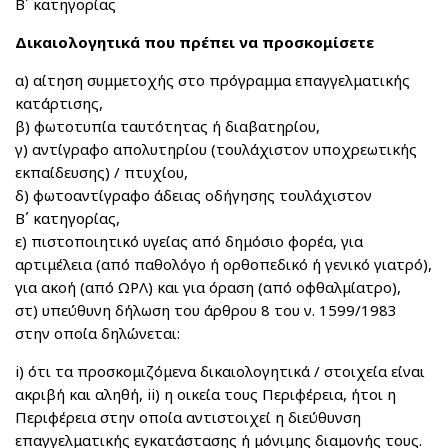
Β΄ κατηγορίας
Δικαιολογητικά που πρέπει να προσκομίσετε
α) αίτηση συμμετοχής στο πρόγραμμα επαγγελματικής
κατάρτισης,
β) φωτοτυπία ταυτότητας ή διαβατηρίου,
γ) αντίγραφο απολυτηρίου (τουλάχιστον υποχρεωτικής
εκπαίδευσης) / πτυχίου,
δ) φωτοαντίγραφο άδειας οδήγησης τουλάχιστον
Β΄ κατηγορίας,
ε) πιστοποιητικό υγείας από δημόσιο φορέα, για
αρτιμέλεια (από παθολόγο ή ορθοπεδικό ή γενικό γιατρό),
για ακοή (από ΩΡΛ) και για όραση (από οφθαλμίατρο),
στ) υπεύθυνη δήλωση του άρθρου 8 του ν. 1599/1983
στην οποία δηλώνεται:
i) ότι τα προσκομιζόμενα δικαιολογητικά / στοιχεία είναι
ακριβή και αληθή, ii) η οικεία τους Περιφέρεια, ήτοι η
Περιφέρεια στην οποία αντιστοιχεί η διεύθυνση
επαγγελματικής εγκατάστασης ή μόνιμης διαμονής τους.