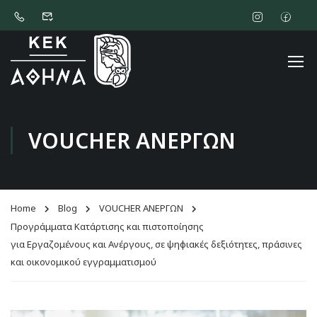
VOUCHER ΑΝΕΡΓΩΝ
Home
Blog
VOUCHER ΑΝΕΡΓΩΝ
Προγράμματα Κατάρτισης και πιστοποίησης
για Εργαζομένους και Ανέργους, σε ψηφιακές δεξιότητες, πράσινες
και οικονομικού εγγραμματισμού