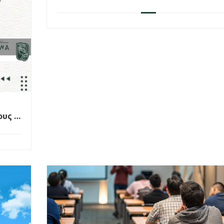
δεξιότητες οικονομικού εγγραμματισμ
ους &
α έως