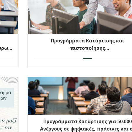
Προγράμματα Κατάρτισης και
υρω,
πιστοποίησης
αι
για Εργαζομένους και Ανέργους, σε
λος
ψηφιακές δεξιότητες, πράσινες και
οικονομικού εγγραμματισμού
Προγράμματα Κατάρτισης για 50.000
Ανέργους σε ψηφιακές, πράσινες και 