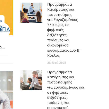
Προγράμματα
Κατάρτισης και
πιστοποίησης
για Εργαζομένους
750 ευρω, σε
ψηφιακές
δεξιότητες,
πράσινες και
οικονομικού
υρώ
εγγραμματισμού Β΄
ι
Κύκλος
ος
28
Νοέ
2025
Προγράμματα
Κατάρτισης και
πιστοποίησης
για Εργαζομένους και Ανέργους,
σε ψηφιακές
δεξιότητες,
πράσινες και
οικονομικού