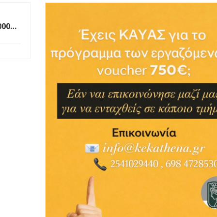
000
ης