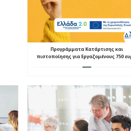
Προγράμματα Κατάρτισης και
πιστοποίησης για Εργαζομένους 750 ε
σε ψηφιακές δεξιότητες, πράσινες κα
οικονομικού εγγραμματισμού Β΄ Κύκλ